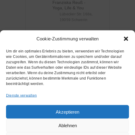
Franziska Reuß -
Yoga, Life & You
Lübecker Str. 168a,
19059 Schwerin
VERANSTALTER
Cookie-Zustimmung verwalten
Um dir ein optimales Erlebnis zu bieten, verwenden wir Technologien
Franziska Reuß
wie Cookies, um Geräteinformationen zu speichern und/oder darauf
Telefon
zuzugreifen. Wenn du diesen Technologien zustimmst, können wir
Daten wie das Surfverhalten oder eindeutige IDs auf dieser Website
0151 / 53 52 93
verarbeiten. Wenn du deine Zustimmung nicht erteilst oder
44
zurückziehst, können bestimmte Merkmale und Funktionen
beeinträchtigt werden.
E-Mail
mail@franziskareuss.de
Dienste verwalten
Akzeptieren
Ablehnen