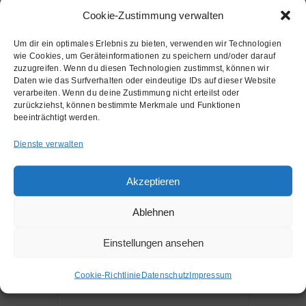
mantrasingen.de
Cookie-Zustimmung verwalten
Webseite
Um dir ein optimales Erlebnis zu bieten, verwenden wir Technologien
https://heilsames-
wie Cookies, um Geräteinformationen zu speichern und/oder darauf
zuzugreifen. Wenn du diesen Technologien zustimmst, können wir
mantrasingen.de/
Daten wie das Surfverhalten oder eindeutige IDs auf dieser Website
verarbeiten. Wenn du deine Zustimmung nicht erteilst oder
zurückziehst, können bestimmte Merkmale und Funktionen
beeinträchtigt werden.
Dienste verwalten
Akzeptieren
+ Zu Google Kalender hinzufügen
Ablehnen
Einstellungen ansehen
+ iCal / Outlook exportieren
Cookie-Richtlinie
Datenschutz
Impressum