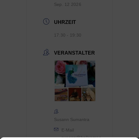
Sep. 12 2026
UHRZEIT
17:30 - 19:30
VERANSTALTER
Susann Sumantra
E-Mail
susann@heilsames-