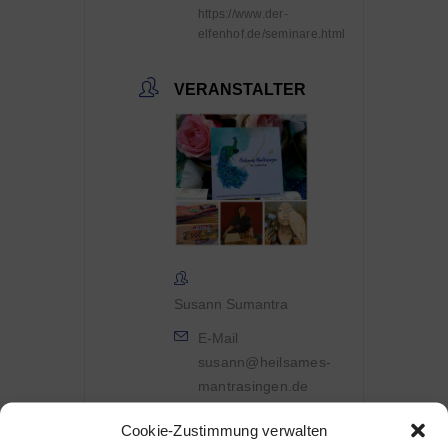
https://www.der-
elfenhof.de/seminare.html
VERANSTALTER
Susann Sumantra
E-Mail
susann@heilsames-
mantrasingen.de
Webseite
Cookie-Zustimmung verwalten
https://heilsames-