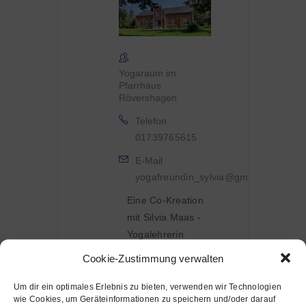
Yogaraum im
Pfarrhaus
Rövershagen
Telefon
01739765615
E-Mail
yogafreundin_sylvia@gmx.de
Eine Co-Kreation
mit Silvia Maas -
Yogalehrerin
Cookie-Zustimmung verwalten
Um dir ein optimales Erlebnis zu bieten, verwenden wir Technologien
wie Cookies, um Geräteinformationen zu speichern und/oder darauf